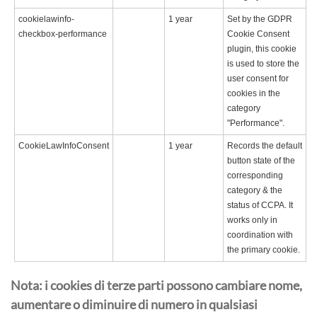
cookielawinfo-
1 year
Set by the GDPR
checkbox-performance
Cookie Consent
plugin, this cookie
is used to store the
user consent for
cookies in the
category
"Performance".
CookieLawInfoConsent
1 year
Records the default
button state of the
corresponding
category & the
status of CCPA. It
works only in
coordination with
the primary cookie.
Nota: i cookies di terze parti possono cambiare nome,
aumentare o diminuire di numero in qualsiasi