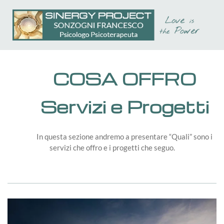
Passa
al
contenuto
principale
COSA OFFRO
Servizi e Progetti
In questa sezione andremo a presentare “Quali” sono i
servizi che offro e i progetti che seguo.