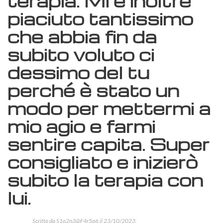
terapia. Mi è inoltre
piaciuto tantissimo
che abbia fin da
subito voluto ci
dessimo del tu
perché è stato un
modo per mettermi a
mio agio e farmi
sentire capita. Super
consigliato e inizierò
subito la terapia con
lui.
Scritto da
S1o2n3@F4r5a6
il
23/10/2023
.