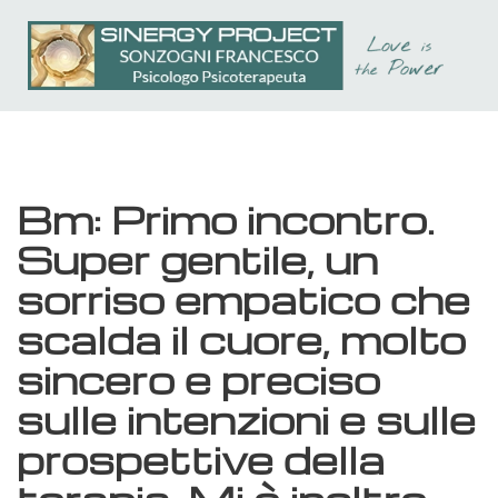
Passa
al
contenuto
principale
Bm: Primo incontro.
Super gentile, un
sorriso empatico che
scalda il cuore, molto
sincero e preciso
sulle intenzioni e sulle
prospettive della