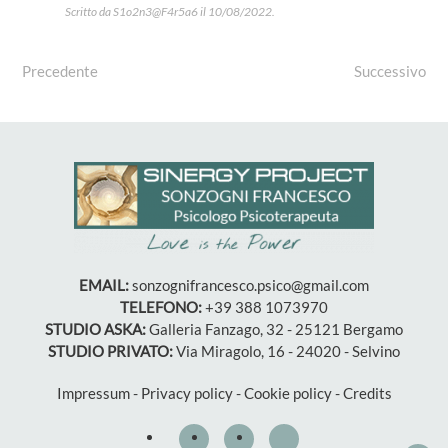
Scritto da
S1o2n3@F4r5a6
il
10/08/2022
.
Precedente
Successivo
EMAIL:
sonzognifrancesco.psico@gmail.com
TELEFONO:
+39 388 1073970
STUDIO ASKA:
Galleria Fanzago, 32 - 25121 Bergamo
STUDIO PRIVATO:
Via Miragolo, 16 - 24020 - Selvino
Impressum
-
Privacy policy
-
Cookie policy
-
Credits