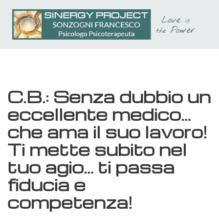
Passa
al
contenuto
principale
C.B.: Senza dubbio un
eccellente medico…
che ama il suo lavoro!
Ti mette subito nel
tuo agio… ti passa
fiducia e
competenza!