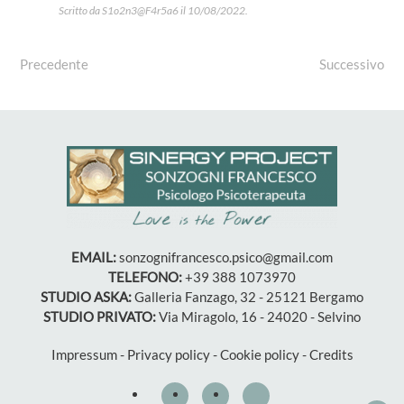
Scritto da
S1o2n3@F4r5a6
il
10/08/2022
.
Precedente
Successivo
EMAIL:
sonzognifrancesco.psico@gmail.com
TELEFONO:
+39 388 1073970
STUDIO ASKA:
Galleria Fanzago, 32 - 25121 Bergamo
STUDIO PRIVATO:
Via Miragolo, 16 - 24020 - Selvino
Impressum
-
Privacy policy
-
Cookie policy
-
Credits