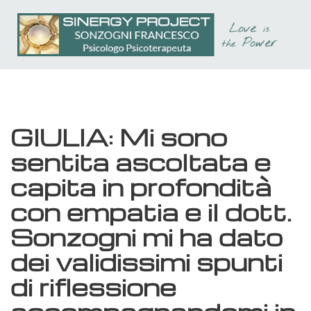
Passa
al
contenuto
principale
GIULIA: Mi sono
sentita ascoltata e
capita in profondità
con empatia e il dott.
Sonzogni mi ha dato
dei validissimi spunti
di riflessione