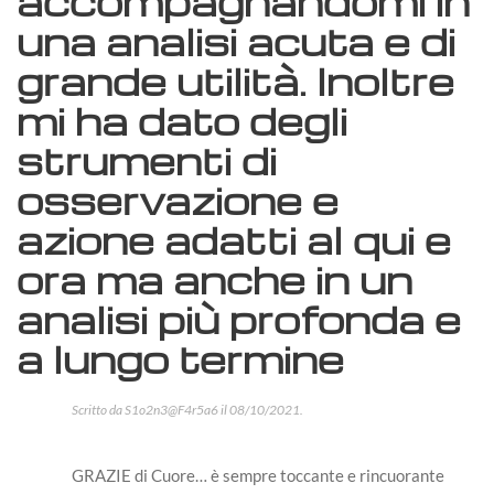
accompagnandomi in
una analisi acuta e di
grande utilità. Inoltre
mi ha dato degli
strumenti di
osservazione e
azione adatti al qui e
ora ma anche in un
analisi più profonda e
a lungo termine
Scritto da
S1o2n3@F4r5a6
il
08/10/2021
.
GRAZIE di Cuore… è sempre toccante e rincuorante