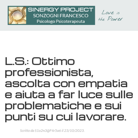
Passa
al
contenuto
principale
L.S.: Ottimo
professionista,
ascolta con empatia
e aiuta a far luce sulle
problematiche e sui
punti su cui lavorare.
Scritto da
S1o2n3@F4r5a6
il
23/10/2023
.