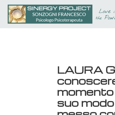
Passa
al
contenuto
principale
LAURA G.:
conoscere 
momento mol
suo modo 
messo com