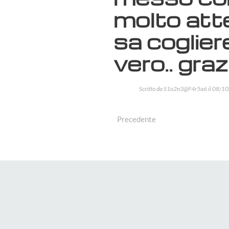
molto atte
sa coglier
vero.. graz
Scritto da
S1o2n3@F4r5a6
il
08/10
Precedente