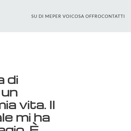
SU DI ME
PER VOI
COSA OFFRO
CONTATTI
 di
 un
a vita. Il
le mi ha
gio. È