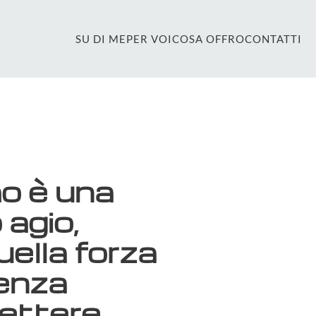
SU DI ME
PER VOI
COSA OFFRO
CONTATTI
mo è una
 agio,
uella forza
senza
lettere .