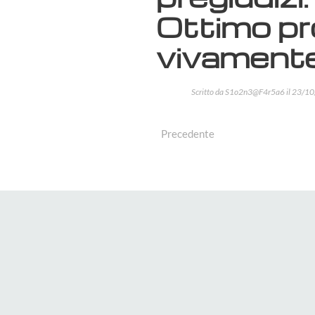
Ottimo pro
vivamente
Scritto da
S1o2n3@F4r5a6
il
23/10
Precedente