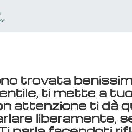
ono trovata benissi
ntile, ti mette a tuo
n attenzione ti dà q
arlare liberamente, 
Ti parla facendoti rif