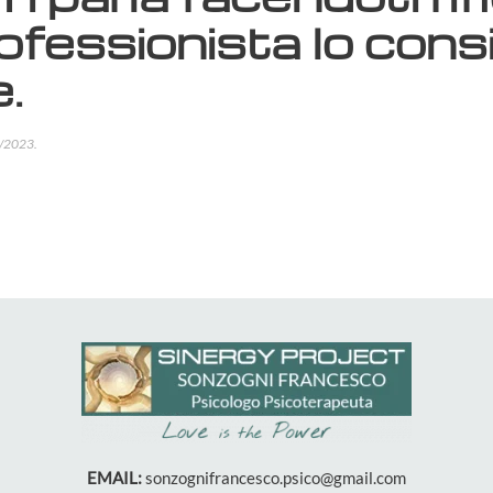
fessionista lo consi
.
/2023
.
EMAIL:
sonzognifrancesco.psico@gmail.com