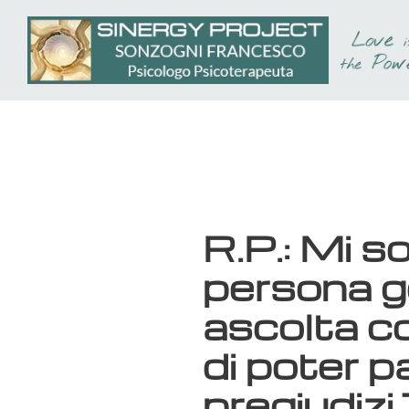
Passa
al
contenuto
principale
R.P.: Mi s
persona ge
ascolta co
di poter p
pregiudizi.