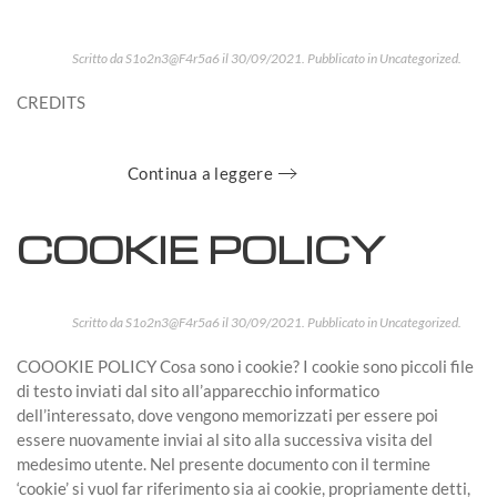
Scritto da
S1o2n3@F4r5a6
il
30/09/2021
. Pubblicato in
Uncategorized
.
CREDITS
Continua a leggere
COOKIE POLICY
Scritto da
S1o2n3@F4r5a6
il
30/09/2021
. Pubblicato in
Uncategorized
.
COOOKIE POLICY Cosa sono i cookie? I cookie sono piccoli file
di testo inviati dal sito all’apparecchio informatico
dell’interessato, dove vengono memorizzati per essere poi
essere nuovamente inviai al sito alla successiva visita del
medesimo utente. Nel presente documento con il termine
‘cookie’ si vuol far riferimento sia ai cookie, propriamente detti,