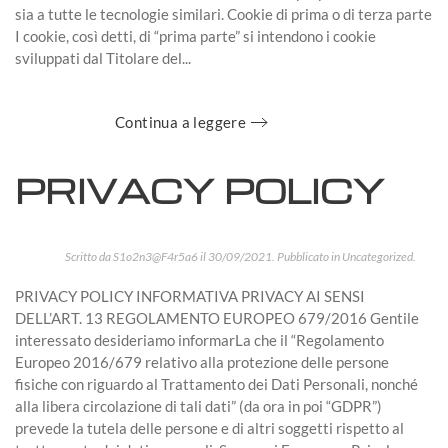
sia a tutte le tecnologie similari. Cookie di prima o di terza parte
I cookie, così detti, di “prima parte” si intendono i cookie
sviluppati dal Titolare del...
Continua a leggere
PRIVACY POLICY
Scritto da
S1o2n3@F4r5a6
il
30/09/2021
. Pubblicato in
Uncategorized
.
PRIVACY POLICY INFORMATIVA PRIVACY AI SENSI
DELL’ART. 13 REGOLAMENTO EUROPEO 679/2016 Gentile
interessato desideriamo informarLa che il “Regolamento
Europeo 2016/679 relativo alla protezione delle persone
fisiche con riguardo al Trattamento dei Dati Personali, nonché
alla libera circolazione di tali dati” (da ora in poi “GDPR”)
prevede la tutela delle persone e di altri soggetti rispetto al