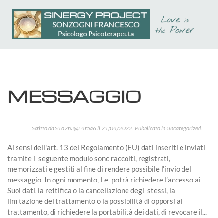
Passa
al
contenuto
principale
MESSAGGIO
Scritto da
S1o2n3@F4r5a6
il
21/04/2022
. Pubblicato in
Uncategorized
.
Ai sensi dell'art. 13 del Regolamento (EU) dati inseriti e inviati
tramite il seguente modulo sono raccolti, registrati,
memorizzati e gestiti al fine di rendere possibile l'invio del
messaggio. In ogni momento, Lei potrà richiedere l’accesso ai
Suoi dati, la rettifica o la cancellazione degli stessi, la
limitazione del trattamento o la possibilità di opporsi al
trattamento, di richiedere la portabilità dei dati, di revocare il...