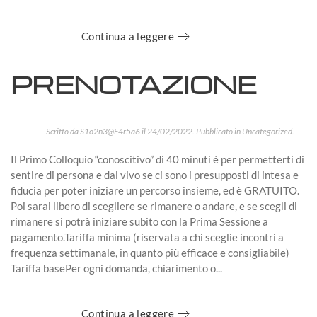
Continua a leggere
PRENOTAZIONE
Scritto da
S1o2n3@F4r5a6
il
24/02/2022
. Pubblicato in
Uncategorized
.
Il Primo Colloquio “conoscitivo” di 40 minuti è per permetterti di
sentire di persona e dal vivo se ci sono i presupposti di intesa e
fiducia per poter iniziare un percorso insieme, ed è GRATUITO.
Poi sarai libero di scegliere se rimanere o andare, e se scegli di
rimanere si potrà iniziare subito con la Prima Sessione a
pagamento.Tariffa minima (riservata a chi sceglie incontri a
frequenza settimanale, in quanto più efficace e consigliabile)
Tariffa basePer ogni domanda, chiarimento o...
Continua a leggere